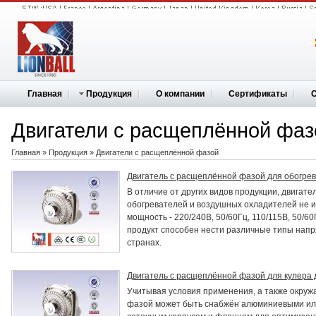
Главная
Продукция
О компании
Сертификаты
Двигатели с расщеплённой фаз
Главная
»
Продукция
»
Двигатели с расщеплённой фазой
Двигатель с расщеплённой фазой для обогре
В отличие от других видов продукции, двигат
обогревателей и воздушных охладителей не 
мощность - 220/240В, 50/60Гц, 110/115В, 50/60
продукт способен нести различные типы напр
странах.
Двигатель с расщеплённой фазой для кулера 
Учитывая условия применения, а также окруж
фазой может быть снабжён алюминиевыми ил