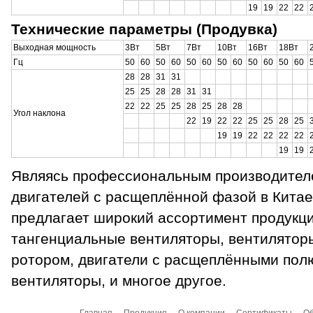
19
19
22
22
Технические параметры (Продувка)
Выходная мощность
3Вт
5Вт
7Вт
10Вт
16Вт
18Вт
Гц
50
60
50
60
50
60
50
60
50
60
50
60
28
28
31
31
25
25
28
28
31
31
22
22
25
25
28
25
28
28
Угол наклона
22
19
22
22
25
25
28
25
19
19
22
22
22
22
19
19
Являясь профессиональным производител
двигателей с расщеплённой фазой в Китае
предлагает широкий ассортимент продукци
тангенциальные вентиляторы, вентилятор
ротором, двигатели с расщеплёнными пол
вентиляторы, и многое другое.