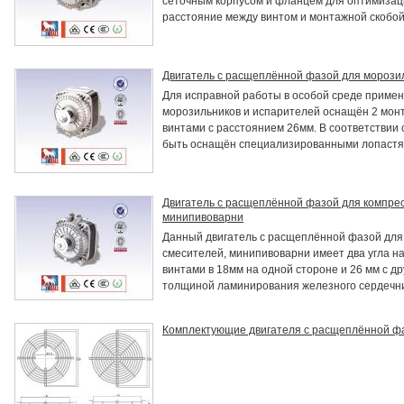
сеточным корпусом и фланцем для оптимизаци
расстояние между винтом и монтажной скобой
Двигатель с расщеплённой фазой для морози
Для исправной работы в особой среде приме
морозильников и испарителей оснащён 2 мон
винтами с расстоянием 26мм. В соответствии 
быть оснащён специализированными лопастя
Двигатель с расщеплённой фазой для компрес
минипивоварни
Данный двигатель с расщеплённой фазой для
смесителей, минипивоварни имеет два угла н
винтами в 18мм на одной стороне и 26 мм с др
толщиной ламинирования железного сердечн
Комплектующие двигателя с расщеплённой ф