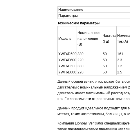
Наименование
Параметры
Технические параметры
Номинальное
Частота
Номин
Модель
напряжение
(Гц)
ток (A)
(В)
YWF4D600
380
50
161
YWF4E600
220
50
3.3
YWF6D600
380
50
1.2
YWF6E600
220
50
2.5
Данный осевой вентилятор может быть о
двигателем с номинальным напряжением 220
двигатель имеет максимальный расход возду
или F в зависимости от различных темпер
Данный продукт идеальное подходит для в
местах, таких как гостиницы, больницы, вы
Компания Lionball Ventilator специализир
также предлагаем такую продукцию как дв