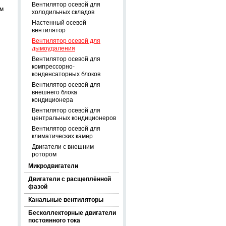
Вентилятор осевой для
ом
холодильных складов
Настенный осевой
вентилятор
Вентилятор осевой для
дымоудаления
Вентилятор осевой для
компрессорно-
конденсаторных блоков
Вентилятор осевой для
внешнего блока
кондиционера
Вентилятор осевой для
центральных кондиционеров
Вентилятор осевой для
климатических камер
Двигатели с внешним
ротором
Микродвигатели
Двигатели с расщеплённой
фазой
Канальные вентиляторы
Бесколлекторные двигатели
постоянного тока