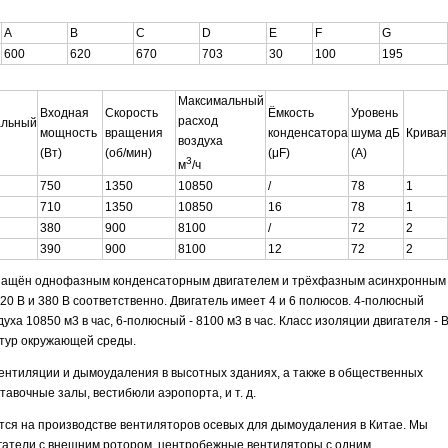
A
B
C
D
E
F
G
600
620
670
703
30
100
195
Максимальный
Входная
Скорость
Ёмкость
Уровень
расход
альный
мощность
вращения
конденсатора
шума дБ
Кривая
воздуха
(Вт)
(об/мин)
(μF)
(A)
3
м
/ч
750
1350
10850
/
78
1
710
1350
10850
16
78
1
380
900
8100
/
72
2
390
900
8100
12
72
2
снащён однофазным конденсаторным двигателем и трёхфазным асинхронным
 В и 380 В соответственно. Двигатель имеет 4 и 6 полюсов. 4-полюсный
ха 10850 м3 в час, 6-полюсный - 8100 м3 в час. Класс изоляции двигателя - 
атур окружающей среды.
ентиляции и дымоудаления в высотных зданиях, а также в общественных
ставочные залы, вестибюли аэропорта, и т. д.
уется на производстве вентиляторов осевых для дымоудаления в Китае. Мы
игатели с внешним ротором, центробежные вентиляторы с одним