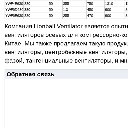
YWF4E630
220
50
355
750
1310
1
YWF6D630
380
50
1.3
450
900
8
YWF6E630
220
50
255
470
900
8
Компания Lionball Ventilator является опы
вентиляторов осевых для компрессорно-ко
Китае. Мы также предлагаем такую продук
вентиляторы, центробежные вентиляторы,
фазой, тангенциальные вентиляторы, и мн
Обратная связь