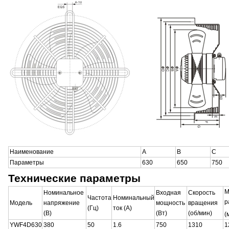
Наименование
A
B
C
Параметры
630
650
750
Технические параметры
М
Номинальное
Входная
Скорость
Частота
Номинальный
р
Модель
напряжение
мощность
вращения
(Гц)
ток (A)
(В)
(Вт)
(об/мин)
(
YWF4D630
380
50
1.6
750
1310
1